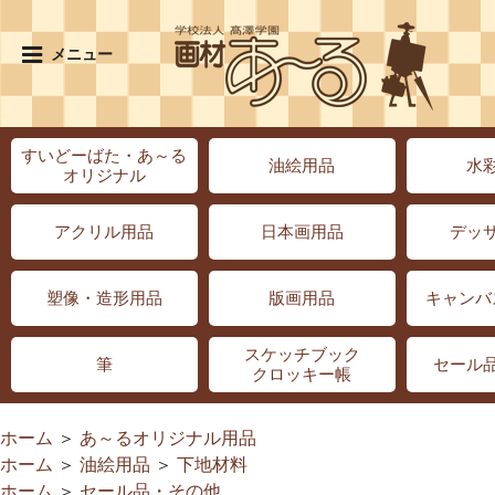
メニュー
すいどーばた・あ～る
油絵用品
水
オリジナル
アクリル用品
日本画用品
デッ
塑像・造形用品
版画用品
キャンバ
スケッチブック
筆
セール
クロッキー帳
ホーム
＞
あ～るオリジナル用品
ホーム
＞
油絵用品
＞
下地材料
ホーム
＞
セール品・その他