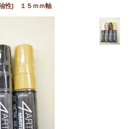
油性) １５ｍｍ軸