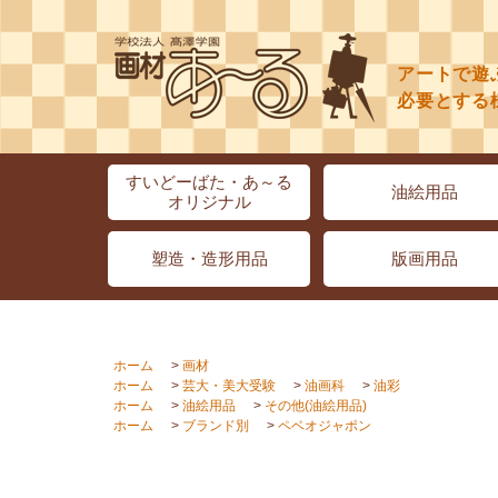
アートで遊
必要とする
すいどーばた・あ～る
油絵用品
オリジナル
塑造・造形用品
版画用品
ホーム
>
画材
ホーム
>
芸大・美大受験
>
油画科
>
油彩
ホーム
>
油絵用品
>
その他(油絵用品)
ホーム
>
ブランド別
>
ペベオジャポン