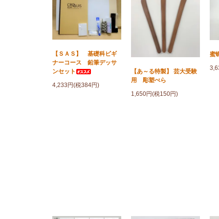
【ＳＡＳ】 基礎科ビギ
蜜
ナーコース 鉛筆デッサ
3,
【あ～る特製】 芸大受験
ンセット
用 彫塑べら
4,233円(税384円)
1,650円(税150円)