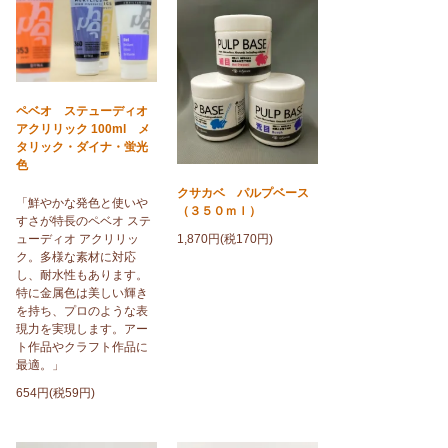
ペベオ ステューディオ
アクリリック 100ml メ
タリック・ダイナ・蛍光
色
クサカベ パルプベース
「鮮やかな発色と使いや
（３５０ｍｌ）
すさが特長のペベオ ステ
ューディオ アクリリッ
1,870円(税170円)
ク。多様な素材に対応
し、耐水性もあります。
特に金属色は美しい輝き
を持ち、プロのような表
現力を実現します。アー
ト作品やクラフト作品に
最適。」
654円(税59円)