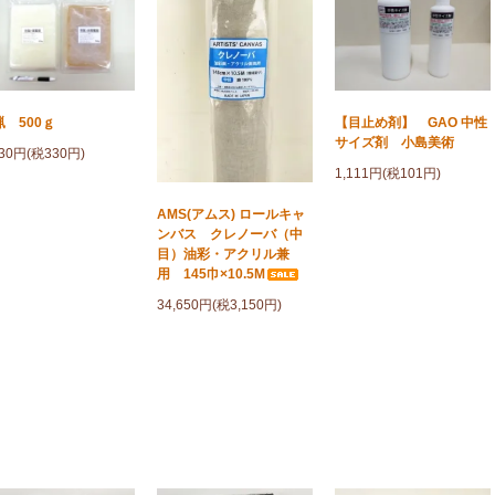
蝋 500ｇ
【目止め剤】 GAO 中性
サイズ剤 小島美術
630円(税330円)
1,111円(税101円)
AMS(アムス) ロールキャ
ンバス クレノーバ（中
目）油彩・アクリル兼
用 145巾×10.5M
34,650円(税3,150円)