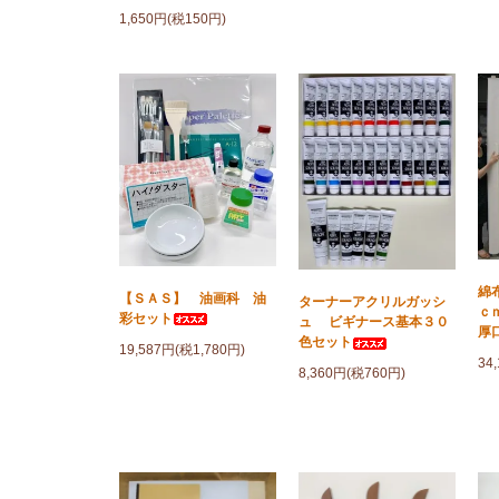
1,650円(税150円)
綿
【ＳＡＳ】 油画科 油
ターナーアクリルガッシ
ｃ
彩セット
ュ ビギナース基本３０
厚
色セット
19,587円(税1,780円)
34
8,360円(税760円)