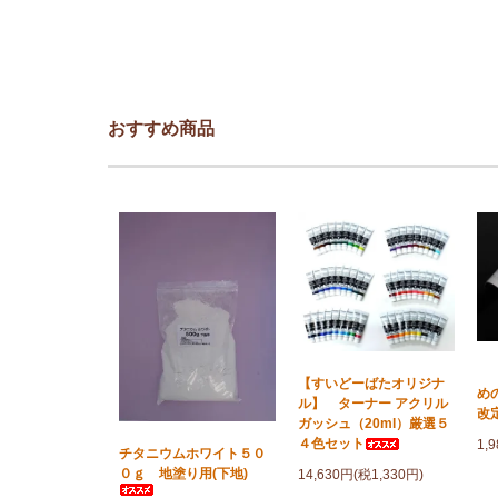
おすすめ商品
「
【すいどーばたオリジナ
め
ル】 ターナー アクリル
改
ガッシュ（20ml）厳選５
４色セット
1,
チタニウムホワイト５０
０ｇ 地塗り用(下地)
14,630円(税1,330円)