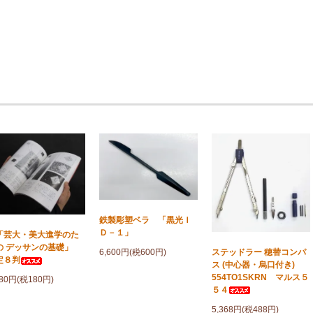
鉄製彫塑ベラ 「黒光Ｉ
Ｄ－１」
芸大・美大進学のた
の デッサンの基礎」
6,600円(税600円)
ステッドラー 穂替コンパ
定８判
ス (中心器・烏口付き)
554TO1SKRN マルス５
980円(税180円)
５４
5,368円(税488円)