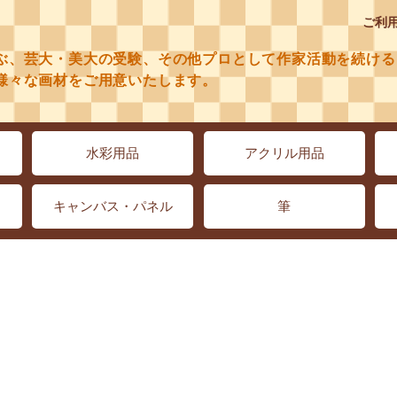
ご利
ぶ、芸大・美大の受験、その他プロとして作家活動を続ける
様々な画材をご用意いたします。
水彩用品
アクリル用品
キャンバス・パネル
筆