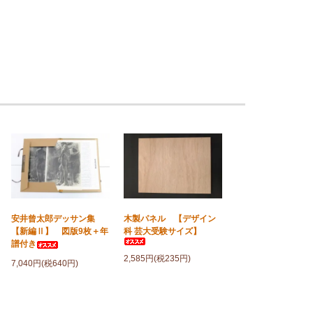
安井曾太郎デッサン集
木製パネル 【デザイン
【新編Ⅱ】 図版9枚＋年
科 芸大受験サイズ】
譜付き
2,585円(税235円)
7,040円(税640円)