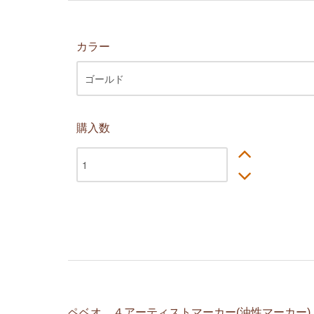
カラー
購入数
ペベオ ４アーティストマーカー(油性マーカー)