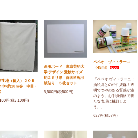
ペベオ ヴィトラーユ
画用ボード 東京芸術大
（45ml）
学 デザイン 受験サイズ
約２ミリ厚 両面M画用
「ペベオ ヴィトラーユ：
布生地（輸入）２０５
紙貼り ５枚セット
油絵具との相性抜群！透
ｍ巾×約10ｍ巻 中目・
明でつやのある質感が漆
口
5,500円(税500円)
のよう。お手頃価格で新
,100円(税3,100円)
たな表現に挑戦しよ
う。」
627円(税57円)