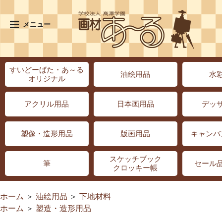
メニュー
すいどーばた・あ～る
油絵用品
水
オリジナル
アクリル用品
日本画用品
デッ
塑像・造形用品
版画用品
キャンバ
スケッチブック
筆
セール
クロッキー帳
ホーム
＞
油絵用品
＞
下地材料
ホーム
＞
塑造・造形用品