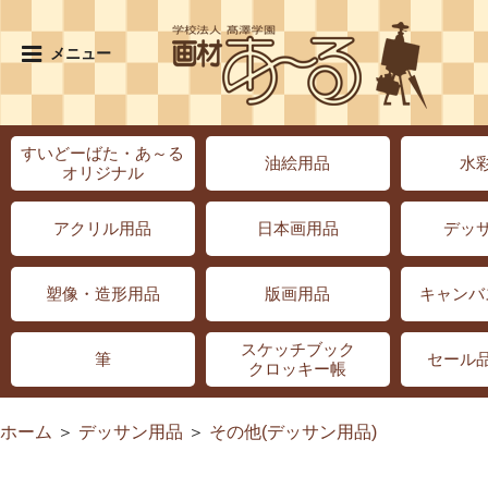
メニュー
すいどーばた・あ～る
油絵用品
水
オリジナル
アクリル用品
日本画用品
デッ
塑像・造形用品
版画用品
キャンバ
スケッチブック
筆
セール
クロッキー帳
ホーム
＞
デッサン用品
＞
その他(デッサン用品)