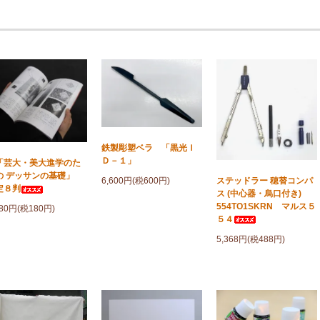
鉄製彫塑ベラ 「黒光Ｉ
Ｄ－１」
芸大・美大進学のた
の デッサンの基礎」
6,600円(税600円)
ステッドラー 穂替コンパ
定８判
ス (中心器・烏口付き)
554TO1SKRN マルス５
980円(税180円)
５４
5,368円(税488円)