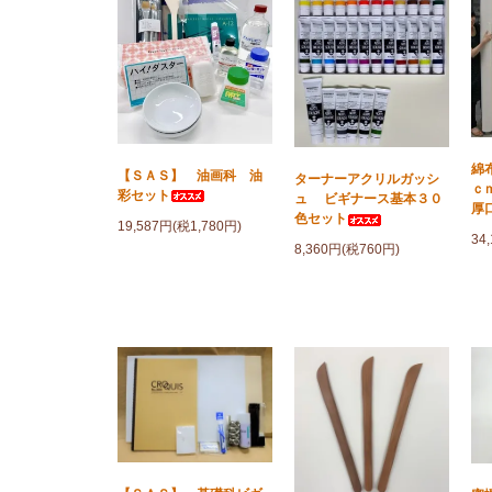
綿
【ＳＡＳ】 油画科 油
ターナーアクリルガッシ
ｃ
彩セット
ュ ビギナース基本３０
厚
色セット
19,587円(税1,780円)
34
8,360円(税760円)