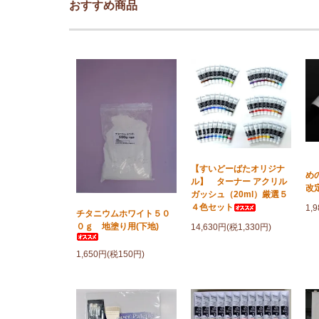
おすすめ商品
「
【すいどーばたオリジナ
め
ル】 ターナー アクリル
改
ガッシュ（20ml）厳選５
４色セット
1,
チタニウムホワイト５０
０ｇ 地塗り用(下地)
14,630円(税1,330円)
1,650円(税150円)