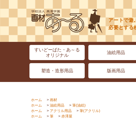
アートで遊
必要とする
すいどーばた・あ～る
油絵用品
オリジナル
塑造・造形用品
版画用品
ホーム
>
画材
ホーム
>
油絵用品
>
筆(油絵)
ホーム
>
アクリル用品
>
筆(アクリル)
ホーム
>
筆
>
赤澤屋