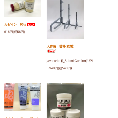
カゼイン 90ｇ
616円(税56円)
人体用 芯棒(鉄製）
javascript:jf_SubmitConfirm('UPD');
5,940円(税540円)