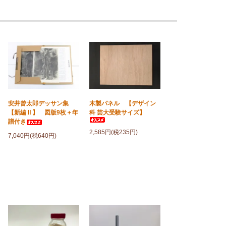
安井曾太郎デッサン集
木製パネル 【デザイン
【新編Ⅱ】 図版9枚＋年
科 芸大受験サイズ】
譜付き
2,585円(税235円)
7,040円(税640円)