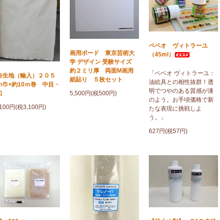
ペベオ ヴィトラーユ
画用ボード 東京芸術大
（45ml）
学 デザイン 受験サイズ
約２ミリ厚 両面M画用
「ペベオ ヴィトラーユ：
布生地（輸入）２０５
紙貼り ５枚セット
油絵具との相性抜群！透
ｍ巾×約10ｍ巻 中目・
明でつやのある質感が漆
口
5,500円(税500円)
のよう。お手頃価格で新
,100円(税3,100円)
たな表現に挑戦しよ
う。」
627円(税57円)