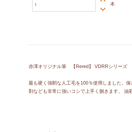
本
赤澤オリジナル筆 【Rered】 VDRRシリー
最も硬く強靭な人工毛を100％使用しました。
剤なども非常に強いコシで上手く捌きます。 油