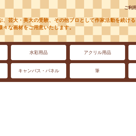
ご利
ぶ、芸大・美大の受験、その他プロとして作家活動を続ける
様々な画材をご用意いたします。
水彩用品
アクリル用品
キャンバス・パネル
筆