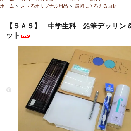
ホーム
＞
あ～るオリジナル用品
＞
最初にそろえる画材
【ＳＡＳ】 中学生科 鉛筆デッサン
ット