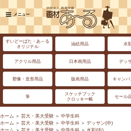
メニュー
すいどーばた・あ～る
油絵用品
水
オリジナル
アクリル用品
日本画用品
デッ
塑像・造形用品
版画用品
キャンバ
スケッチブック
筆
セール
クロッキー帳
ホーム
＞
芸大・美大受験
＞
中学生科
ホーム
＞
芸大・美大受験
＞
中学生科
＞
デッサン(中)
ホーム
＞
芸大・美大受験
＞
中学生科
＞
水彩(中)