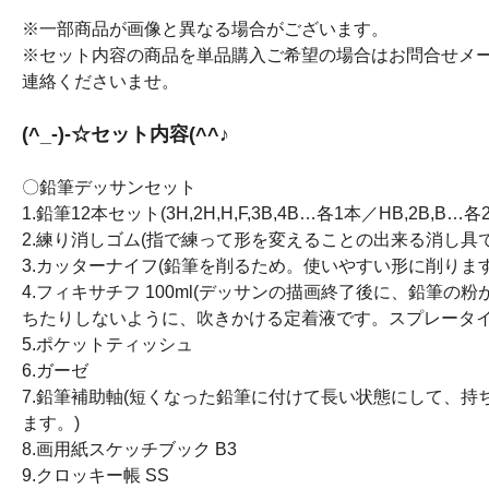
※一部商品が画像と異なる場合がございます。
※セット内容の商品を単品購入ご希望の場合はお問合せメ
連絡くださいませ。
(^_-)-☆セット内容(^^♪
〇鉛筆デッサンセット
1.鉛筆12本セット(3H,2H,H,F,3B,4B…各1本／HB,2B,B…各
2.練り消しゴム(指で練って形を変えることの出来る消し具で
3.カッターナイフ(鉛筆を削るため。使いやすい形に削ります
4.フィキサチフ 100ml(デッサンの描画終了後に、鉛筆の
ちたりしないように、吹きかける定着液です。スプレータイ
5.ポケットティッシュ
6.ガーゼ
7.鉛筆補助軸(短くなった鉛筆に付けて長い状態にして、持
ます。)
8.画用紙スケッチブック B3
9.クロッキー帳 SS