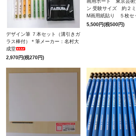
画用ボード 東京芸術
ン 受験サイズ 約２
M画用紙貼り ５枚セ
5,500円(税500円)
デザイン筆 ７本セット（溝引きガ
ラス棒付）＊筆メーカー：名村大
成堂
2,970円(税270円)