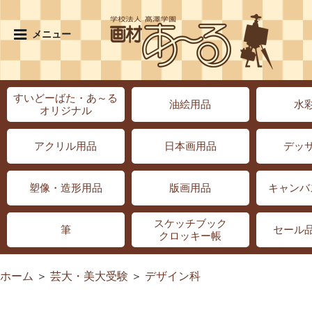
メニュー
すいどーばた・あ～る
油絵用品
水
オリジナル
アクリル用品
日本画用品
デッ
塑像・造形用品
版画用品
キャンバ
スケッチブック
筆
セール
クロッキー帳
ホーム
＞
芸大・美大受験
＞
デザイン科