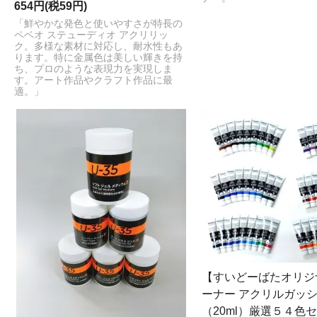
654円(税59円)
「鮮やかな発色と使いやすさが特長の
ペベオ ステューディオ アクリリッ
ク。多様な素材に対応し、耐水性もあ
ります。特に金属色は美しい輝きを持
ち、プロのような表現力を実現しま
す。アート作品やクラフト作品に最
適。」
【すいどーばたオリジ
ーナー アクリルガッ
（20ml）厳選５４色