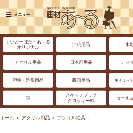
メニュー
すいどーばた・あ～る
油絵用品
水
オリジナル
アクリル用品
日本画用品
デッ
塑像・造形用品
版画用品
キャンバ
スケッチブック
筆
セール
クロッキー帳
ホーム
＞
アクリル用品
＞
アクリル絵具