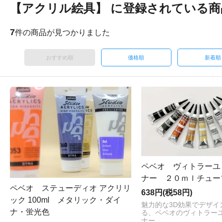
【アクリル絵具】 に登録されている商
7
件の商品が見つかりました
おすすめ順
価格順
新着順
ペベオ ヴィトラーユ
ナー ２０ｍｌチュー
ペベオ ステューディオ アクリリ
638円(税58円)
ック 100ml メタリック・ダイ
魅力的な3D効果でデザイ
ナ・蛍光色
る、ペベオのヴィトラーユ
ナー。